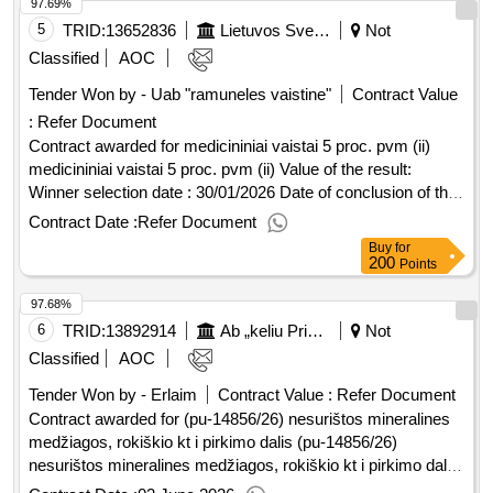
97.69%
uwzglednial minimalnie ponizszy zakres tematyczny: 1)
zagadnienia ogólne. podstawy stosowania systemów
5
TRID:
13652836
Lietuvos Sveikatos Mokslu Universitetas (pv)
Not
fotowoltaicznych 2) podstawowe wlasciwosci fizyczne i
Classified
AOC
zasady dzialania systemów fotowoltaicznych 3) zasady
Tender Won by - Uab "ramuneles vaistine"
Contract Value
doboru systemów fotowoltaicznych 4) montaz i regulacja
:
Refer Document
instalacji systemu fotowoltaicznego 5) wydajnosc systemów
fotowoltaicznych 6) czynnosci zwiazane z modernizacja i
Contract awarded for medicininiai vaistai 5 proc. pvm (ii)
utrzymaniem systemów fotowoltaicznych 1. zajecia powinny
medicininiai vaistai 5 proc. pvm (ii) Value of the result:
sie odbywac: • od poniedzialku do soboty, • dla uczniów
Winner selection date : 30/01/2026 Date of conclusion of the
szkól ksztalcenia zawodowego, dla których organem
contract :17/02/2026 Estimated value excluding VAT
Contract Date :
Refer Document
prowadzacym jest powiat mikolowski t.j: zespolu szkól
:.medicininiai vaistai 5 proc. pvm (ii)
Buy
for
energetycznych i uslugowych w laziskach górnych, zespolu
200
Points
szkól ponadpodstawowych w ornontowicach, • czesc
97.68%
teoretyczna moze odbyc sie w pracowniach szkolnych
nieodplatnie udostepnionych wykonawcy w siedzibach
6
TRID:
13892914
Ab „keliu Priežiura“ (pv)
Not
zespolu szkól energetycznych i uslugowych w laziskach
Classified
AOC
górnych przy ul. chopina 11b (dla 3 grup) i zespolu szkól
Tender Won by - Erlaim
Contract Value :
Refer Document
ponadpodstawowych w ornontowicach przy ul. dworcowej 1.
Contract awarded for (pu-14856/26) nesurištos mineralines
zajecia teoretyczne powinny odbywac sie w odpowiednio do
medžiagos, rokiškio kt i pirkimo dalis (pu-14856/26)
charakteru zajec przystosowanych salach udostepnionych
nesurištos mineralines medžiagos, rokiškio kt i pirkimo dalis
nieodplatnie wykonawcy z adekwatnym do kursu
Value of the result: Winner selection date : 23/03/2026 Date
wyposazeniem zapewnionym przez wykonawce. zajecia