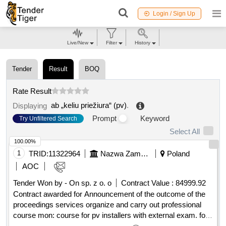
Login / Sign Up
Live/New
Filter
History
Tender
Result
BOQ
Rate Result
ab „keliu priežiura“ (pv)
.
Displaying
Prompt
Keyword
Try Unfiltered Search
Select All
100.00%
1
TRID:
11322964
Nazwa Zamawiajacego: Powiat Mikolowski Reprezentowany Przez Zarzad Powiatu
Poland
AOC
Tender Won by - On sp. z o. o
Contract Value :
84999.92
Contract awarded for Announcement of the outcome of the
proceedings services organize and carry out professional
course mon: course for pv installers with external exam. for
19 students/students of the energet school complex. and